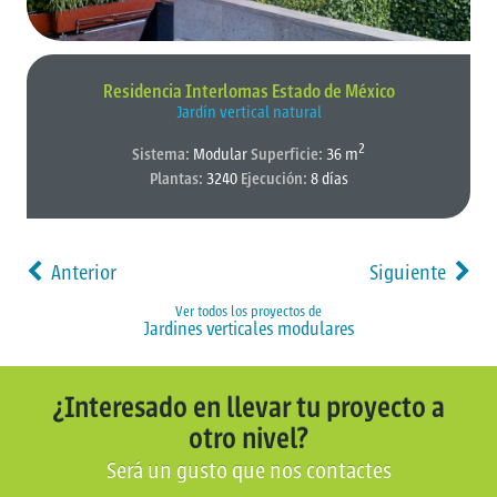
Residencia Interlomas Estado de México
Jardín vertical natural
2
Sistema:
Modular
Superficie:
36 m
Plantas:
3240
Ejecución:
8 días
Anterior
Siguiente
Ver todos los proyectos de
Jardines verticales modulares
¿Interesado en llevar tu proyecto a
otro nivel?
Será un gusto que nos contactes