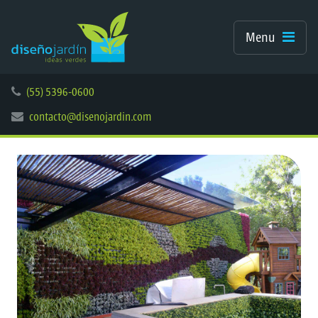
Menu
(55) 5396-0600
contacto@disenojardin.com